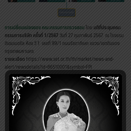
การเปลี่ยนแปลงของ คณะกรรมการตรวจสอบ
โดย
มติที่ประชุมคณะ
กรรมการบริษัท ครั้งที่ 1/2567
วันที่ 27 กุมภาพันธ์ 2567 ณ โรงแรม
ดิเอมเมอรัล ห้อง วี 1 เลขที่ 99/1 ถนนรัชดาภิเษก แขวง/เขตดินแดง
กรุงเทพมหานคร
รายละเอียด
https://www.set.or.th/th/market/news-and-
alert/newsdetails?id=86510001&symbol=FPI