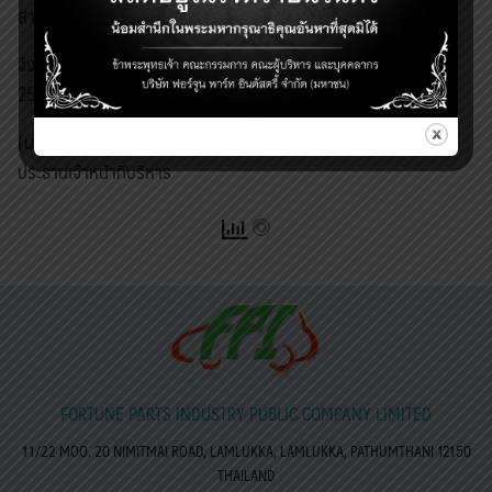
สาธารณชนทั่วไป
จึงประกาศมาให้ทราบและถือปฏิบัติโดยทั่วกัน ตั้งแต่วันที่ 17 กรกฎาคม
Search
2567 เป็นต้นไป
for:
(นายสมพล ธนาดำรงศักดิ์)
ประธานเจ้าหน้าที่บริหาร
FORTUNE PARTS INDUSTRY PUBLIC COMPANY LIMITED
11/22 MOO. 20 NIMITMAI ROAD, LAMLUKKA, LAMLUKKA, PATHUMTHANI 12150
THAILAND