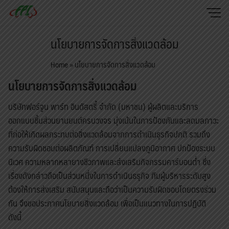
Skip
to
content
หน้าแรก
นโยบายการจัดการสิ่งแวดล้อม
ความยั่งยืน
Home
»
นโยบายการจัดการสิ่งแวดล้อม
นักลงทุนสัมพันธ์
นโยบายการจัดการสิ่งแวดล้อม
นโยบาย
บริษัทฟอร์จูน พาร์ท อินดัสตรี้ จำกัด (มหาชน) ผู้ผลิตและบริการ
ติดต่อเรา
ออกแบบชิ้นส่วนยานยนต์ครบวงจร มุ่งเน้นในการป้องกันและลดมลภาวะ
ที่ก่อให้เกิดผลกระทบต่อสิ่งแวดล้อมจากการดำเนินธุรกิจปกติ รวมถึง
ไทย
ความรับผิดชอบต่อผลิตภัณฑ์ การเปลี่ยนแปลงภูมิอากาศ ปกป้องระบบ
English
นิเวศ ความหลากหลายางชีวภาพและส่งเสริมกิจกรรมคาร์บอนต่ำ ซึ่ง
เรื่องดังกล่าวถือเป็นส่วนหนึ่งในการดำเนินธรุกิจ ทีมผู้บริหารระดับสูง
ต้องให้การส่งเสริม สนับสนุนและถือว่าเป็นความรับผิดชอบโดยตรงร่วม
กัน จึงขอประกาศนโยบายสิ่งแวดล้อม เพื่อเป็นแนวทางในการปฏิบัติ
ดังนี้