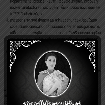
Replacement ,Reduce, Reuse ,Recycle ,Repair, Recovery
และRemanufacture มาสร้างมูลค่าเพิ่มให้ของเสีย และนำของเสีย
ไปใช้ให้เกิดประโยชน์สูงสุด
การสื่อสาร รณรงค์ ส่งเสริม และสร้างจิตสำนึกต่อผู้มีส่วนได้เสีย
ร่วมรับผิดชอบผลกระทบต่อสิ่งแวดล้อมจากการดำเนินธุรกิจในการ
เปลี่ยนแปลงสภาพภูมิอากาศ ลดการปล่อยก๊าซเรือนกระจก อนุรักษ์
ธรรมชาติและส่งแวดล้อม นำไปสู่การบรรลุเป้าหมายการพัฒนาที่
ยั่งยืนของโลก (SDG)
5. กำหนดวัตถุประสงค์ กลยุทธ์ แผนงานและเป้าหมายในการ
ทำงานด้านสิ่งแวดล้อม ด้านการเปลี่ยนแปลงสภาพภูมิอากาศ ลด
การปล่อยก๊าซเรือนกระจก โดยดำเนินการติดตาม ทบทวนการ
ปฏิบัติงาน และส่งเสริมให้มีการพัฒนาปรับปรุงอย่างต่อเนื่องในการ
พัฒนาธุรกิจคาร์บอนต่ำ
พนักงานของบริษัทฯ ทุกระดับ รวมถึงผู้รับเหมา คู่ค้า จะต้องปฏิบัติตาม
นโยบายสิ่งแวดล้อมของบริษัทอย่างเคร่งครัดในการนำนโยบายสิ่ง
แวดล้อมนี้ไปปรับใช้ในการดำเนินงานและพร้อมที่จะเผยแพร่ต่อ