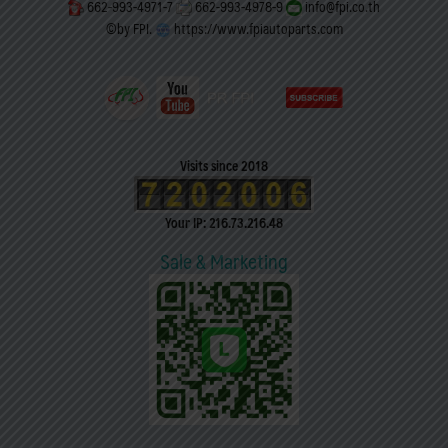
662-993-4971-7
662-993-4978-9
info@fpi.co.th
©by FPI.
https://www.fpiautoparts.com
Visits since 2018
Your IP: 216.73.216.48
Sale & Marketing